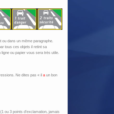
ent ou dans un même paragraphe.
ar tous ces objets il retint sa
igne ou papier vous sera très utile.
ressions. Ne dites pas « il
a
un bon
(1 ou 3 points d’exclamation, jamais