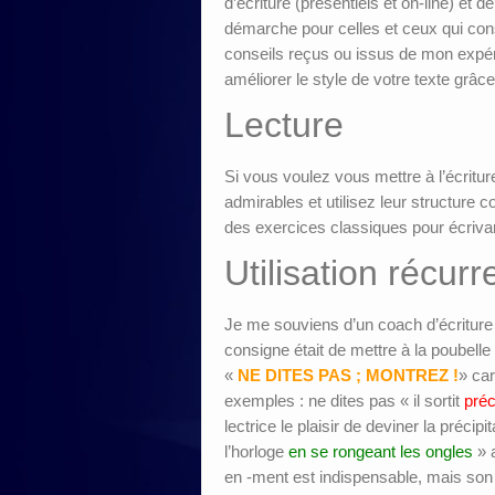
d’écriture (présentiels et on-line) et d
démarche pour celles et ceux qui consi
conseils reçus ou issus de mon expéri
améliorer le style de votre texte grâc
Lecture
Si vous voulez vous mettre à l’écritur
admirables et utilisez leur structure 
des exercices classiques pour écriva
Utilisation récu
Je me souviens d’un coach d’écriture l
consigne était de mettre à la poubelle
«
NE DITES PAS ; MONTREZ !
» car
exemples : ne dites pas « il sortit
pré
lectrice le plaisir de deviner la précip
l’horloge
en se rongeant les ongles
» 
en -ment est indispensable, mais son u