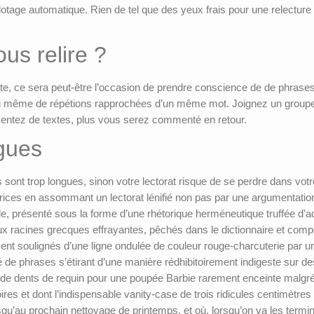
otage automatique. Rien de tel que des yeux frais pour une relecture
us relire ?
ute, ce sera peut-être l’occasion de prendre conscience de de phrase
e ou même de répétions rapprochées d’un même mot. Joignez un group
ntez de textes, plus vous serez commenté en retour.
gues
 sont trop longues, sinon votre lectorat risque de se perdre dans votr
trices en assommant un lectorat lénifié non pas par une argumentatio
le, présenté sous la forme d’une rhétorique herméneutique truffée d’a
x racines grecques effrayantes, pêchés dans le dictionnaire et compos
nt soulignés d’une ligne ondulée de couleur rouge-charcuterie par u
nné de phrases s’étirant d’une manière rédhibitoirement indigeste sur d
lier de dents de requin pour une poupée Barbie rarement enceinte mal
soires et dont l’indispensable vanity-case de trois ridicules centimètr
usqu’au prochain nettoyage de printemps, et où, lorsqu’on va les termin