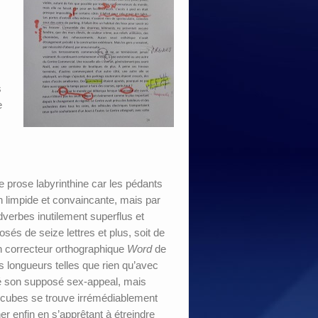
s
e
e prose labyrinthine car les pédants
n limpide et convaincante, mais par
dverbes inutilement superflus et
és de seize lettres et plus, soit de
n correcteur orthographique
Word
de
es longueurs telles que rien qu’avec
gré son supposé sex-appeal, mais
es cubes se trouve irrémédiablement
er enfin en s’apprêtant à étreindre