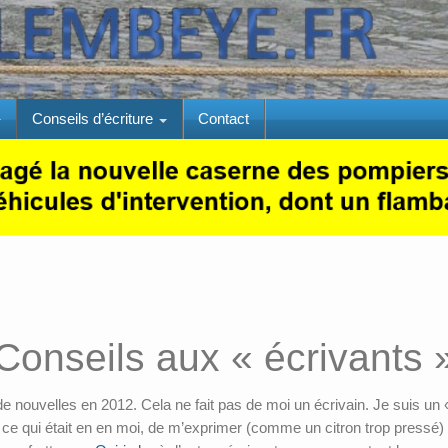
Conseils d’écriture
Contact
Conseils aux « écrivants 
 de nouvelles en 2012. Cela ne fait pas de moi un écrivain. Je suis un 
ir ce qui était en en moi, de m’exprimer (comme un citron trop pressé) et