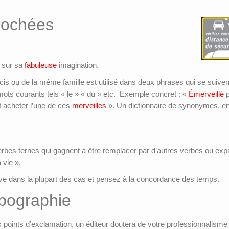
rochées
 sur sa
fabuleuse
imagination.
is ou de la même famille est utilisé dans deux phrases qui se suiv
 mots courants tels « le » « du » etc. Exemple concret : «
Émerveillé
p
it acheter l’une de ces
merveilles
». Un dictionnaire de synonymes, en l
es verbes ternes qui gagnent à être remplacer par d’autres verbes ou exp
 vie ».
sive dans la plupart des cas et pensez à la concordance des temps.
ypographie
points d’exclamation, un éditeur doutera de votre professionnalisme 