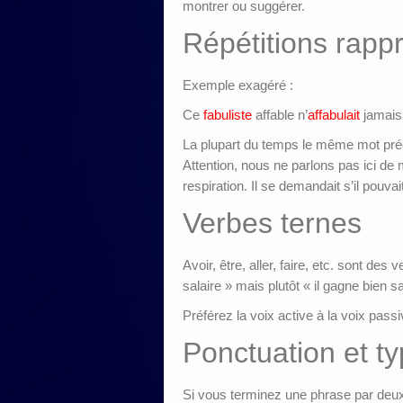
montrer ou suggérer.
Répétitions rapp
Exemple exagéré :
Ce
fabuliste
affable n’
affabulait
jamais
La plupart du temps le même mot préc
Attention, nous ne parlons pas ici de
respiration. Il se demandait s’il pouva
Verbes ternes
Avoir, être, aller, faire, etc. sont d
salaire » mais plutôt « il gagne bien sa
Préférez la voix active à la voix pas
Ponctuation et t
Si vous terminez une phrase par deux 