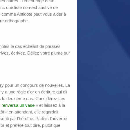
es autres. J’encourage cette
donc une liste non-exhaustive de
el comme Antidote peut vous aider à
tre orthographe.
s notes le cas échéant de phrases
rivez, écrivez. Déliez votre plume sur
jury pour un concours de nouvelles. La
 a une règle d’or en écriture qui dit
ans le deuxième cas. Considérez ces
l renversa un vase
» et laissez à la
ôt « en attendant, elle regardait
senti par l’héroïne. Parfois l’adverbe
r et préfère tout dire, plutôt que