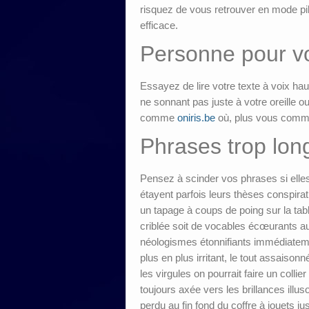
risquez de vous retrouver en mode pil
efficace.
Personne pour vo
Essayez de lire votre texte à voix ha
ne sonnant pas juste à votre oreill
comme
oniris.be
où, plus vous comme
Phrases trop lon
Pensez à scinder vos phrases si elles
étayent parfois leurs thèses conspira
un tapage à coups de poing sur la tab
criblée soit de vocables écœurants au
néologismes étonnifiants immédiateme
plus en plus irritant, le tout assaiso
les virgules on pourrait faire un col
toujours axée vers les brillances illu
perdu au fin fond du coffre à jouets j