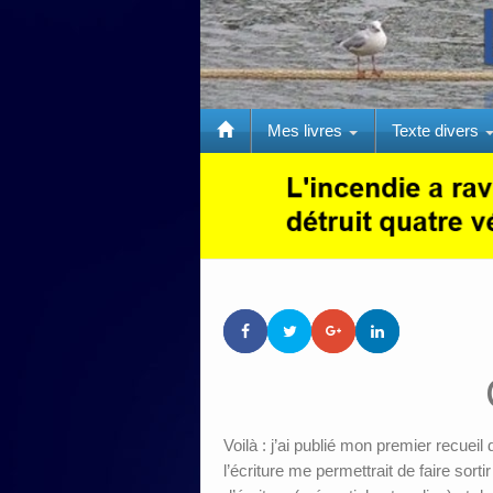
Mes livres
Texte divers
Voilà : j’ai publié mon premier recueil
l’écriture me permettrait de faire sort