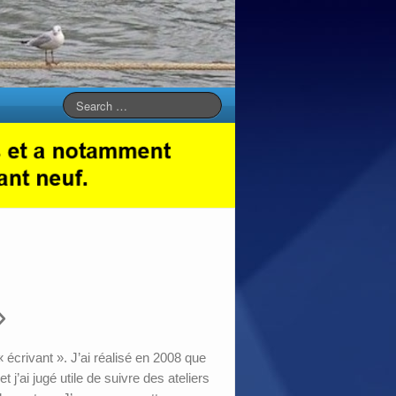
»
« écrivant ». J’ai réalisé en 2008 que
 j’ai jugé utile de suivre des ateliers