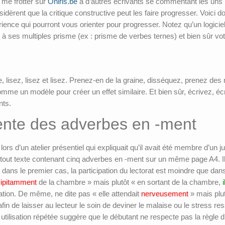
e me frotter sur
Oniris.be
à d’autres écrivants se commentant les uns l
dèrent que la critique constructive peut les faire progresser. Voici 
ence qui pourront vous orienter pour progresser. Notez qu’un logici
e à ses multiples prisme (ex : prisme de verbes ternes) et bien sûr vo
e, lisez, lisez et lisez. Prenez-en de la graine, disséquez, prenez de
comme un modèle pour créer un effet similaire. Et bien sûr, écrivez, éc
nts.
rrente des adverbes en -ment
ors d’un atelier présentiel qui expliquait qu’il avait été membre d’un 
 tout texte contenant cinq adverbes en -ment sur un même page A4. Il y
 dans le premier cas, la participation du lectorat est moindre que d
cipitamment
de la chambre » mais plutôt « en sortant de la chambre,
i
itation. De même, ne dite pas « elle attendait
nerveusement
» mais plut
afin de laisser au lecteur le soin de deviner le malaise ou le stress res
tilisation répétée suggère que le débutant ne respecte pas la règle d’o