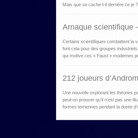
Mais que se cache-t-il derrière ce je ?
Arnaque scientifique
Certains scientifiques combattent la 
font cela pour des groupes industriel
qui motive ces « Faust » modernes pr
212 joueurs d’Andro
Une nouvelle explorant les théories 
peut-on prouver qu’il n’est pas une ill
formes terriennes pendant la durée d’