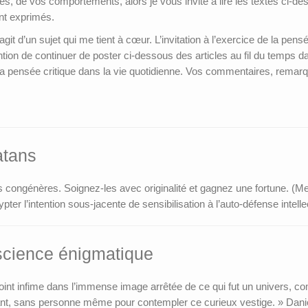
es, de vos comportements, alors je vous invite à lire les textes ci-
nt exprimés.
’agit d’un sujet qui me tient à cœur. L’invitation à l’exercice de la pen
ention de continuer de poster ci-dessous des articles au fil du temps
 la pensée critique dans la vie quotidienne. Vos commentaires, remarq
atans
os congénères. Soignez-les avec originalité et gagnez une fortune. (M
ter l’intention sous-jacente de sensibilisation à l’auto-défense intellec
science énigmatique
n point infime dans l’immense image arrêtée de ce qui fut un univers, 
nt, sans personne même pour contempler ce curieux vestige. » Danie