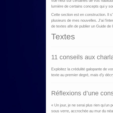
vue neuf sur certaines de vos habitud
lumière de certains concepts qui y so
Cette section est en construction. Il s
plusieurs de mes nouvelles. J’ai l’int
de textes afin de publier un Guide de
Textes
11 conseils aux charl
Exploitez la crédulité galopante de v
texte au premier degré, mais d’y décryp
Réflexions d’une con
« Un jour, je ne serai plus rien qu’u
sous verre, accrochée au mur du néa