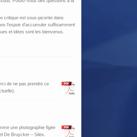
dessous. Posez-vous des questions à la
sée critique est sous-jacente dans
 dans l’espoir d’accumuler suffisamment
ues et idées sont les bienvenus.
erci de ne pas prendre ce
tuelle).
comme une photographie figée
l De Bruycker – Silex.