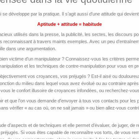
 se développe par la pratique. Il s’agit aussi d’une attitude qui devien
Aptitude + attitude = habitude
cieux utilisés dans la presse, la publicité, les sectes, les discours 
les reconnaissant à travers maints exemples. Avec un peu d’entraîne
aille dans une argumentation.
bien victime d’un manipulateur ? Connaissez-vous les critères permett
nipulation et les techniques de contre-manipulation pour vous en p
bjectivement vos croyances, vos préjugés ? Est-il aisé ou douloureu
nction du milieu dans lequel vous avez évolué ou au contraire après
vous le confort illusoire de croyances infondées, ou recherchez-vous 
r et que l’on vous demande d’envoyer à tous vos contacts pour les pré
ns vérifier « au cas où, on ne sait jamais » ou bien allez-vous contr
de d’aspects et de techniques et elle permet d’évaluer, de juger, de r
 préjugés. Si vous êtes capable de reconnaître vos torts, de vous rem