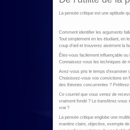
La pensée critique est une aptitude qui
Comment identifier les arguments falla
Tout simplement en les étudiant, en 
coup d’œil et trouverez aisément la f
Êtes-vous facilement influençable ou 
Connaissez-vous les techniques de ma
Avez-vous pris le temps d’examiner o
Choisissez-vous vos convictions en fo
des théories concurrentes ? Préférez-
Ce courriel que vous venez de recevoi
vraiment fondé ? Le transférez-vous sa
vrai ?
La pensée critique englobe une multitu
manière claire, objective, exempte de